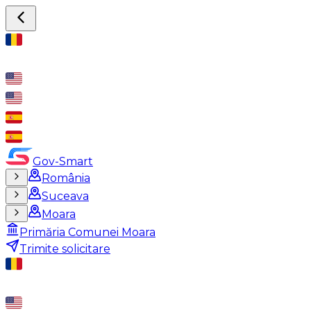
Gov-Smart
România
Suceava
Moara
Primăria Comunei Moara
Trimite solicitare