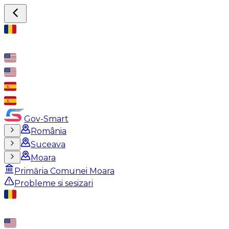
Gov-Smart
România
Suceava
Moara
Primăria Comunei Moara
Probleme si sesizari