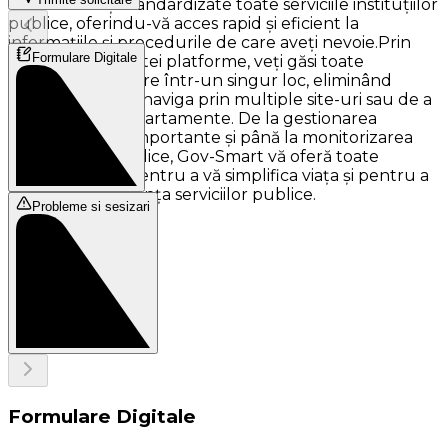
centralizate și standardizate toate serviciile instituțiilor
publice, oferindu-vă acces rapid și eficient la
informațiile și procedurile de care aveți nevoie.Prin
Formulare Digitale
intermediul acestei platforme, veți găsi toate
resursele necesare într-un singur loc, eliminând
necesitatea de a naviga prin multiple site-uri sau de a
vizita diferite departamente. De la gestionarea
documentelor importante și până la monitorizarea
cheltuielilor publice, Gov-Smart vă oferă toate
instrumentele pentru a vă simplifica viața și pentru a
îmbunătăți eficiența serviciilor publice.
Probleme si sesizari
Formulare Digitale