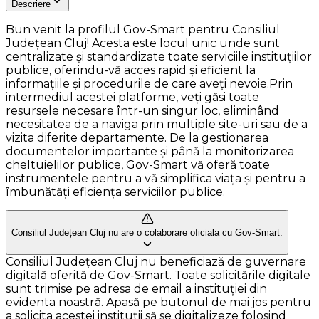
Descriere
Bun venit la profilul Gov-Smart pentru Consiliul
Județean Cluj! Acesta este locul unic unde sunt
centralizate și standardizate toate serviciile instituțiilor
publice, oferindu-vă acces rapid și eficient la
informațiile și procedurile de care aveți nevoie.Prin
intermediul acestei platforme, veți găsi toate
resursele necesare într-un singur loc, eliminând
necesitatea de a naviga prin multiple site-uri sau de a
vizita diferite departamente. De la gestionarea
documentelor importante și până la monitorizarea
cheltuielilor publice, Gov-Smart vă oferă toate
instrumentele pentru a vă simplifica viața și pentru a
îmbunătăți eficiența serviciilor publice.
Consiliul Județean Cluj nu are o colaborare oficiala cu Gov-Smart.
Consiliul Județean Cluj nu beneficiază de guvernare
digitală oferită de Gov-Smart. Toate solicitările digitale
sunt trimise pe adresa de email a instituției din
evidenta noastră. Apasă pe butonul de mai jos pentru
a solicita acestei instituții să se digitalizeze folosind