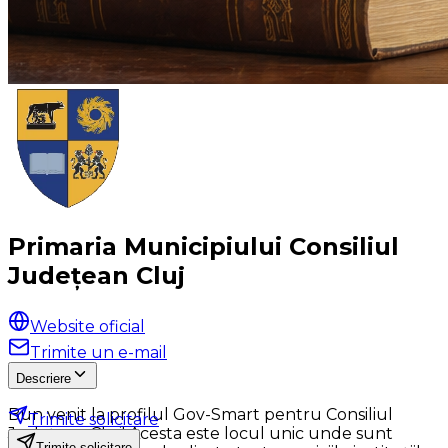
Primaria Municipiului Consiliul
Județean Cluj
Website oficial
Trimite un e-mail
Descriere
Bun venit la profilul Gov-Smart pentru Consiliul
Trimite solicitare
Județean Cluj! Acesta este locul unic unde sunt
Trimite solicitare