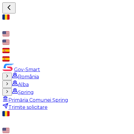
Gov-Smart
România
Alba
Șpring
Primăria Comunei Șpring
Trimite solicitare