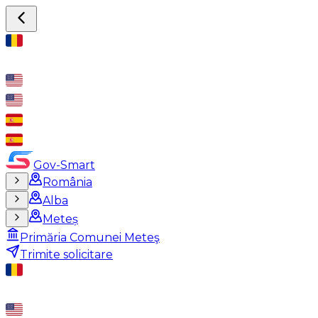
Gov-Smart
România
Alba
Meteș
Primăria Comunei Meteş
Trimite solicitare