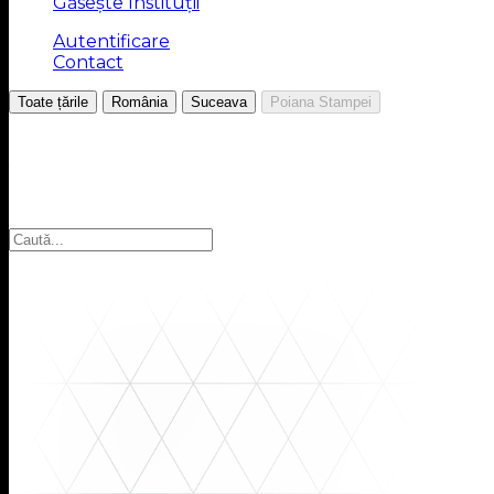
Găsește Instituții
Autentificare
Contact
/
/
/
Toate țările
România
Suceava
Poiana Stampei
Alegeți regiunea
Selectați regiunea pentru a găsi instituțiile pe care le că