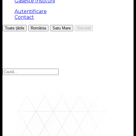
Găsește Instituții
Autentificare
Contact
/
/
/
Toate țările
România
Satu Mare
Socond
Alegeți regiunea
Selectați regiunea pentru a găsi instituțiile pe care le
căutați: