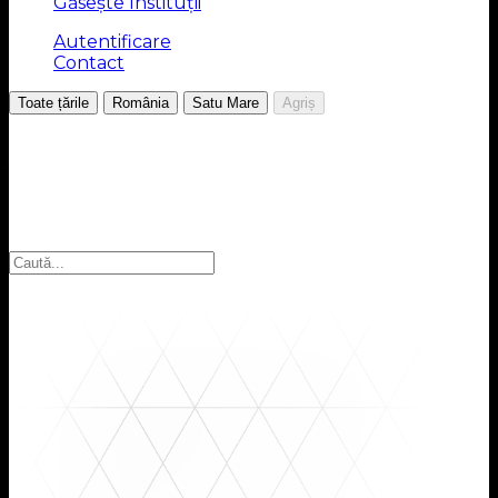
Găsește Instituții
Autentificare
Contact
/
/
/
Toate țările
România
Satu Mare
Agriș
Alegeți regiunea
Selectați regiunea pentru a găsi instituțiile pe care le
căutați: