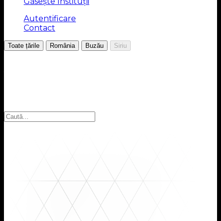
Găsește Instituții
Autentificare
Contact
/
/
/
Toate țările
România
Buzău
Siriu
Alegeți regiunea
Selectați regiunea pentru a găsi instituțiile pe care le
căutați: