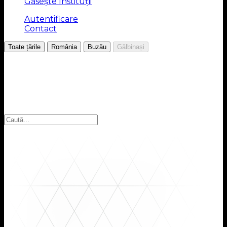
Găsește Instituții
Autentificare
Contact
/
/
/
Toate țările
România
Buzău
Gălbinași
Alegeți regiunea
Selectați regiunea pentru a găsi instituțiile pe care le
căutați: