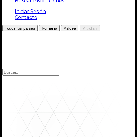
Buscar Instituciones
Iniciar Sesión
Contacto
/
/
/
Todos los países
România
Vâlcea
Mitrofani
Elija la región
Seleccione la región para encontrar las instituciones
que busca: