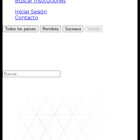
Buscar Instituciones
Iniciar Sesión
Contacto
/
/
/
Todos los países
România
Suceava
Verești
Elija la región
Seleccione la región para encontrar las instituciones
que busca: