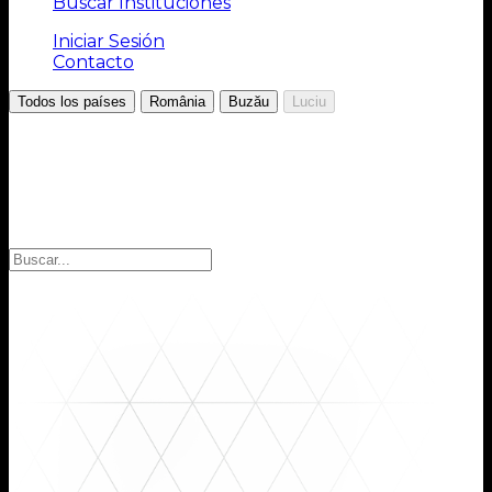
Buscar Instituciones
Iniciar Sesión
Contacto
/
/
/
Todos los países
România
Buzău
Luciu
Elija la región
Seleccione la región para encontrar las instituciones
que busca: