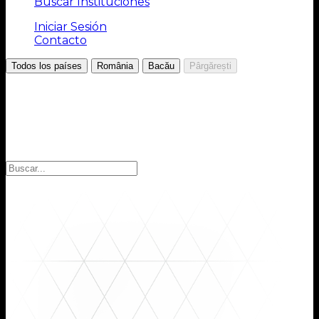
Buscar Instituciones
Iniciar Sesión
Contacto
/
/
/
Todos los países
România
Bacău
Pârgărești
Elija la región
Seleccione la región para encontrar las instituciones
que busca: