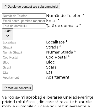
Datele de contact ale subsemnatului
Număr de Telefon *
Email *
Țară de domiciliu *
Județ
Localitate *
Stradă *
Număr Stradă *
Cod Poștal *
Bloc
Scară
Etaj
Apartament
Motivul solicitării
Vă rog să-mi aprobaţi eliberarea unei adeverinţe
privind rolul fiscal , din care să rezulte bunurile
mobile şi imobile cu care figurez în evidenţele