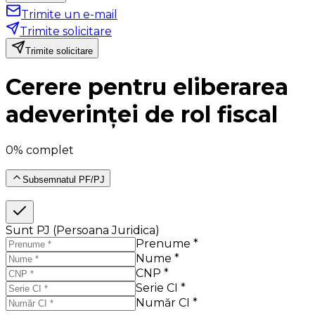
Trimite un e-mail
Trimite solicitare
Trimite solicitare
Cerere pentru eliberarea
adeverinței de rol fiscal
0% complet
Subsemnatul PF/PJ
Sunt PJ (Persoana Juridica)
Prenume *
Nume *
CNP *
Serie CI *
Număr CI *