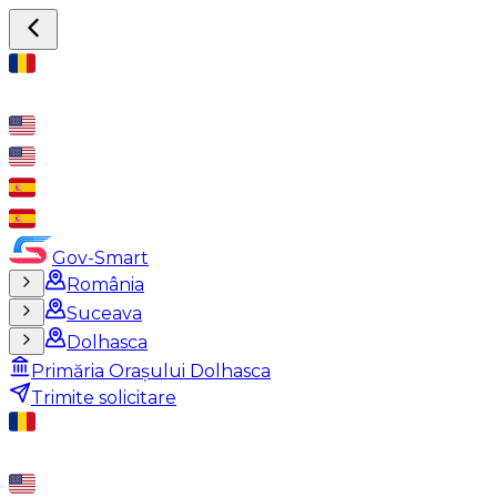
Gov-Smart
România
Suceava
Dolhasca
Primăria Orașului Dolhasca
Trimite solicitare