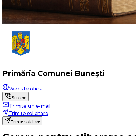
Primăria Comunei Buneşti
Website oficial
Sună-ne
Trimite un e-mail
Trimite solicitare
Trimite solicitare