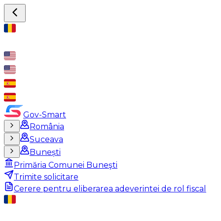
Gov-Smart
România
Suceava
Bunești
Primăria Comunei Buneşti
Trimite solicitare
Cerere pentru eliberarea adeverintei de rol fiscal