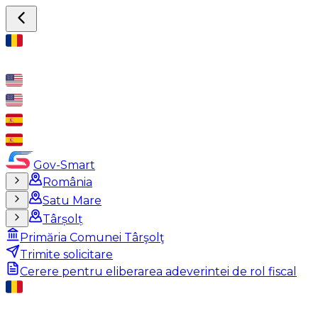
Gov-Smart
România
Satu Mare
Târșolț
Primăria Comunei Târşolţ
Trimite solicitare
Cerere pentru eliberarea adeverintei de rol fiscal