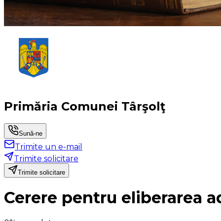
Primăria Comunei Târşolţ
Sună-ne
Trimite un e-mail
Trimite solicitare
Trimite solicitare
Cerere pentru eliberarea ad