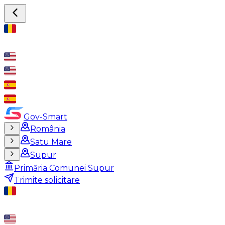
Gov-Smart
România
Satu Mare
Supur
Primăria Comunei Supur
Trimite solicitare