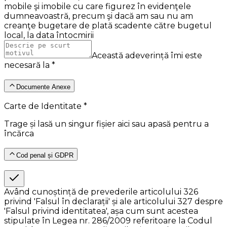
mobile şi imobile cu care figurez în evidenţele
dumneavoastră, precum şi dacă am sau nu am
creanţe bugetare de plată scadente către bugetul
local, la data întocmirii
Această adeverință îmi este
necesară la *
Documente Anexe
Carte de Identitate *
Trage și lasă un singur fișier aici sau apasă pentru a
încărca
Cod penal și GDPR
Având cunoștință de prevederile articolului 326
privind 'Falsul în declarații' și ale articolului 327 despre
'Falsul privind identitatea', așa cum sunt acestea
stipulate în Legea nr. 286/2009 referitoare la Codul