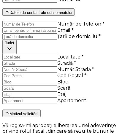
Datele de contact ale subsemnatului
Număr de Telefon *
Email *
Țară de domiciliu *
Județ
Localitate *
Stradă *
Număr Stradă *
Cod Poștal *
Bloc
Scară
Etaj
Apartament
Motivul solicitării
Vă rog să-mi aprobaţi eliberarea unei adeverinţe
privind rolul fiscal , din care să rezulte bunurile