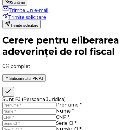
Sună-ne
Trimite un e-mail
Trimite solicitare
Trimite solicitare
Cerere pentru eliberarea
adeverinței de rol fiscal
0% complet
Subsemnatul PF/PJ
Sunt PJ (Persoana Juridica)
Prenume *
Nume *
CNP *
Serie CI *
Număr CI *