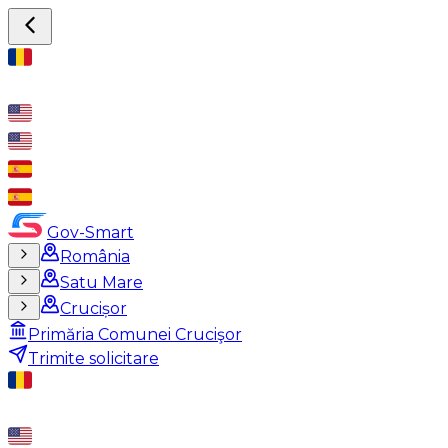
Gov-Smart
România
Satu Mare
Crucișor
Primăria Comunei Crucişor
Trimite solicitare