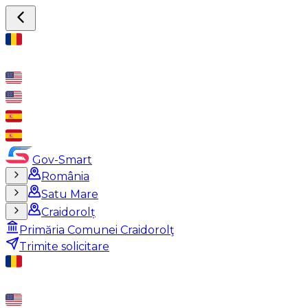
Gov-Smart
România
Satu Mare
Craidorolț
Primăria Comunei Craidorolţ
Trimite solicitare