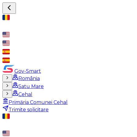
Gov-Smart
România
Satu Mare
Cehal
Primăria Comunei Cehal
Trimite solicitare