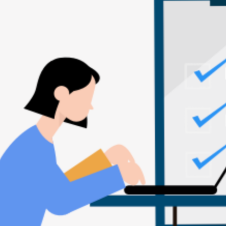
itală oferită de Gov-Smart. Toate solicitările digitale s
licita acestei instituții să se digitalizeze folosind Gov-S
a cu Gov-Smart.
itală oferită de Gov-Smart. Toate solicitările digitale s
licita acestei instituții să se digitalizeze folosind Gov-S