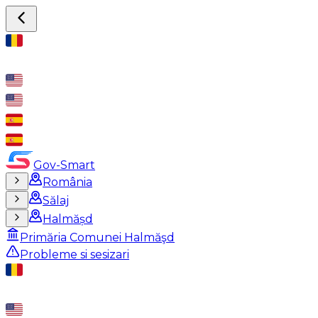
Gov-Smart
România
Sălaj
Halmășd
Primăria Comunei Halmăşd
Probleme si sesizari