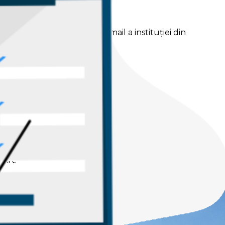
unt trimise pe adresa de email a instituției din
mart.
unt trimise pe adresa de email a instituției din
mart.