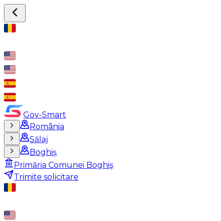
Gov-Smart
România
Sălaj
Boghiș
Primăria Comunei Boghiş
Trimite solicitare