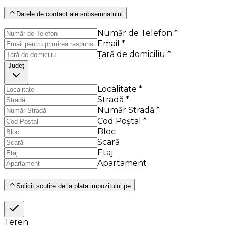
Datele de contact ale subsemnatului
Număr de Telefon *
Email *
Țară de domiciliu *
Județ
Localitate *
Stradă *
Număr Stradă *
Cod Poștal *
Bloc
Scară
Etaj
Apartament
Solicit scutire de la plata impozitului pe
Teren