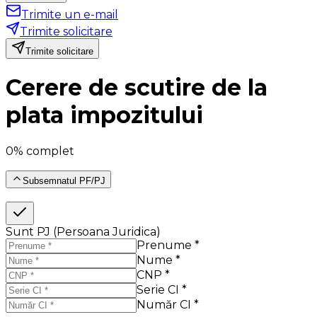
Trimite un e-mail
Trimite solicitare
Trimite solicitare
Cerere de scutire de la
plata impozitului
0% complet
Subsemnatul PF/PJ
Sunt PJ (Persoana Juridica)
Prenume *
Nume *
CNP *
Serie CI *
Număr CI *