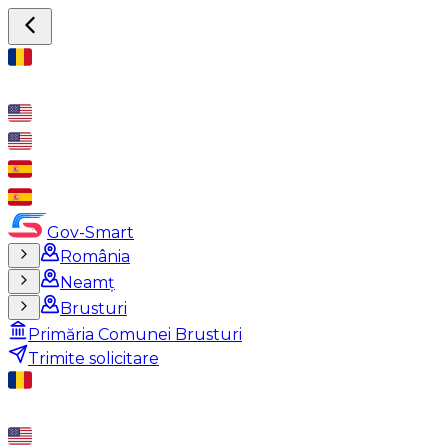
Gov-Smart
România
Neamț
Brusturi
Primăria Comunei Brusturi
Trimite solicitare