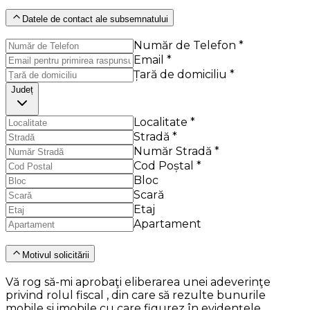
Datele de contact ale subsemnatului
Număr de Telefon *
Email *
Țară de domiciliu *
Județ
Localitate *
Stradă *
Număr Stradă *
Cod Poștal *
Bloc
Scară
Etaj
Apartament
Motivul solicitării
Vă rog să-mi aprobaţi eliberarea unei adeverinţe
privind rolul fiscal , din care să rezulte bunurile
mobile şi imobile cu care figurez în evidenţele