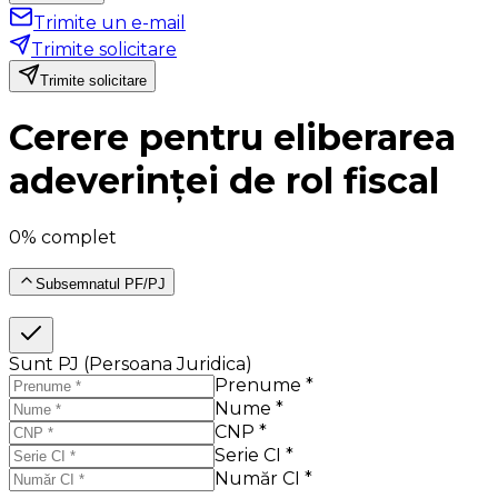
Trimite un e-mail
Trimite solicitare
Trimite solicitare
Cerere pentru eliberarea
adeverinței de rol fiscal
0% complet
Subsemnatul PF/PJ
Sunt PJ (Persoana Juridica)
Prenume *
Nume *
CNP *
Serie CI *
Număr CI *