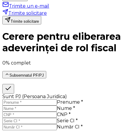
Trimite un e-mail
Trimite solicitare
Trimite solicitare
Cerere pentru eliberarea
adeverinței de rol fiscal
0% complet
Subsemnatul PF/PJ
Sunt PJ (Persoana Juridica)
Prenume *
Nume *
CNP *
Serie CI *
Număr CI *