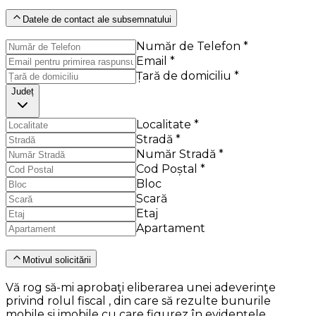
Datele de contact ale subsemnatului
Număr de Telefon *
Email *
Țară de domiciliu *
Județ
Localitate *
Stradă *
Număr Stradă *
Cod Poștal *
Bloc
Scară
Etaj
Apartament
Motivul solicitării
Vă rog să-mi aprobaţi eliberarea unei adeverinţe
privind rolul fiscal , din care să rezulte bunurile
mobile şi imobile cu care figurez în evidenţele