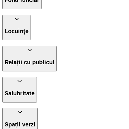
Fond funciar
Locuințe
Relații cu publicul
Salubritate
Spații verzi