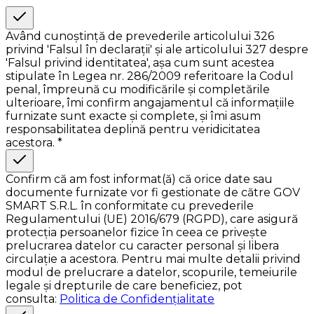
Având cunoștință de prevederile articolului 326
privind 'Falsul în declarații' și ale articolului 327 despre
'Falsul privind identitatea', așa cum sunt acestea
stipulate în Legea nr. 286/2009 referitoare la Codul
penal, împreună cu modificările și completările
ulterioare, îmi confirm angajamentul că informațiile
furnizate sunt exacte și complete, și îmi asum
responsabilitatea deplină pentru veridicitatea
acestora. *
Confirm că am fost informat(ă) că orice date sau
documente furnizate vor fi gestionate de către GOV
SMART S.R.L. în conformitate cu prevederile
Regulamentului (UE) 2016/679 (RGPD), care asigură
protecția persoanelor fizice în ceea ce privește
prelucrarea datelor cu caracter personal și libera
circulație a acestora. Pentru mai multe detalii privind
modul de prelucrare a datelor, scopurile, temeiurile
legale și drepturile de care beneficiez, pot
consulta:
Politica de Confidențialitate