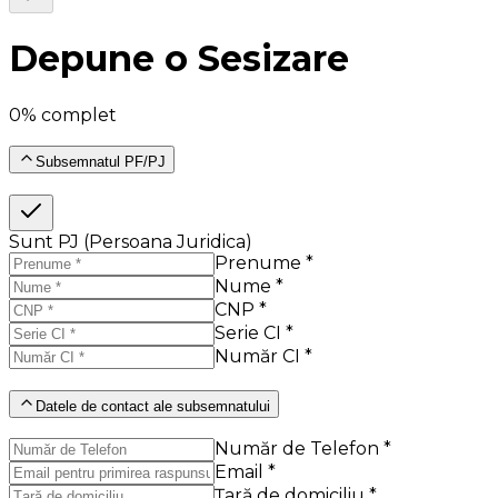
Depune o Sesizare
0% complet
Subsemnatul PF/PJ
Sunt PJ (Persoana Juridica)
Prenume *
Nume *
CNP *
Serie CI *
Număr CI *
Datele de contact ale subsemnatului
Număr de Telefon *
Email *
Țară de domiciliu *