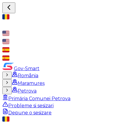
Gov-Smart
România
Maramureș
Petrova
Primăria Comunei Petrova
Probleme si sesizari
Depune o sesizare