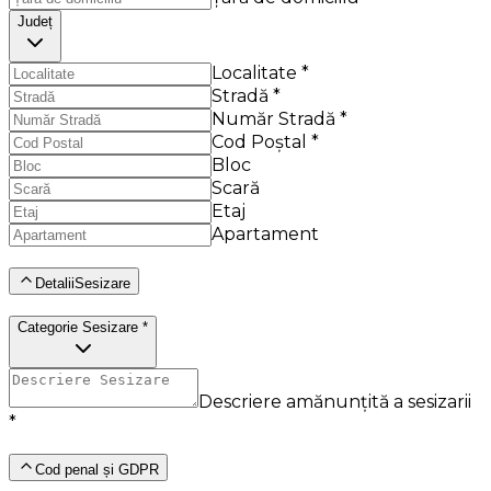
Județ
Localitate *
Stradă *
Număr Stradă *
Cod Poștal *
Bloc
Scară
Etaj
Apartament
DetaliiSesizare
Categorie Sesizare *
Descriere amănunțită a sesizarii
*
Cod penal și GDPR