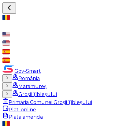
Gov-Smart
România
Maramureș
Groșii Țibleșului
Primăria Comunei Groşii Ţibleşului
Plati online
Plata amenda