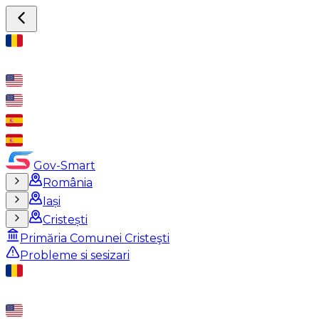
Gov-Smart
România
Iași
Cristești
Primăria Comunei Cristeşti
Probleme si sesizari