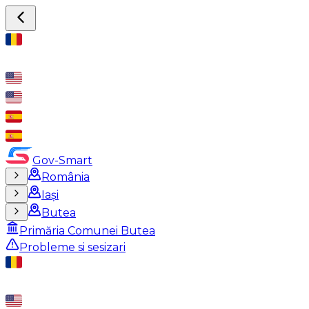
Gov-Smart
România
Iași
Butea
Primăria Comunei Butea
Probleme si sesizari