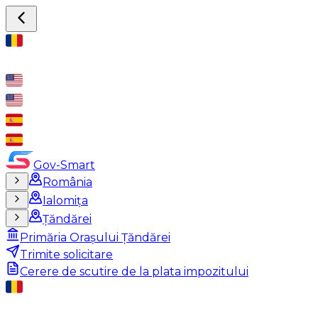
Gov-Smart
România
Ialomița
Țăndărei
Primăria Orașului Țăndărei
Trimite solicitare
Cerere de scutire de la plata impozitului