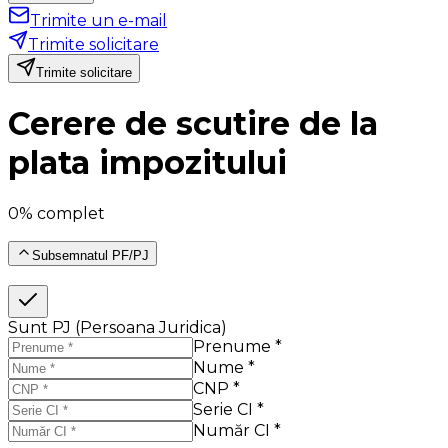
Trimite un e-mail
Trimite solicitare
Trimite solicitare
Cerere de scutire de la
plata impozitului
0% complet
Subsemnatul PF/PJ
Sunt PJ (Persoana Juridica)
Prenume *
Nume *
CNP *
Serie CI *
Număr CI *