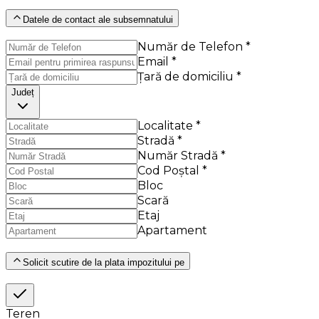
Datele de contact ale subsemnatului
Număr de Telefon *
Email *
Țară de domiciliu *
Județ
Localitate *
Stradă *
Număr Stradă *
Cod Poștal *
Bloc
Scară
Etaj
Apartament
Solicit scutire de la plata impozitului pe
Teren