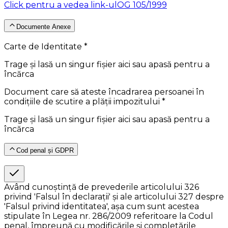
Click pentru a vedea link-ul
OG 105/1999
Documente Anexe
Carte de Identitate *
Trage și lasă un singur fișier aici sau apasă pentru a
încărca
Document care să ateste încadrarea persoanei în
condițiile de scutire a plății impozitului *
Trage și lasă un singur fișier aici sau apasă pentru a
încărca
Cod penal și GDPR
Având cunoștință de prevederile articolului 326
privind 'Falsul în declarații' și ale articolului 327 despre
'Falsul privind identitatea', așa cum sunt acestea
stipulate în Legea nr. 286/2009 referitoare la Codul
penal, împreună cu modificările și completările