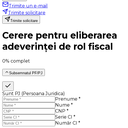
Trimite un e-mail
Trimite solicitare
Trimite solicitare
Cerere pentru eliberarea
adeverinței de rol fiscal
0% complet
Subsemnatul PF/PJ
Sunt PJ (Persoana Juridica)
Prenume *
Nume *
CNP *
Serie CI *
Număr CI *