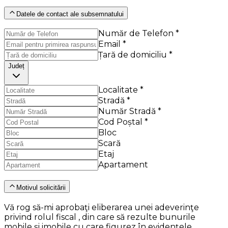
Datele de contact ale subsemnatului
Număr de Telefon *
Email *
Țară de domiciliu *
Județ
Localitate *
Stradă *
Număr Stradă *
Cod Poștal *
Bloc
Scară
Etaj
Apartament
Motivul solicitării
Vă rog să-mi aprobaţi eliberarea unei adeverinţe
privind rolul fiscal , din care să rezulte bunurile
mobile şi imobile cu care figurez în evidenţele