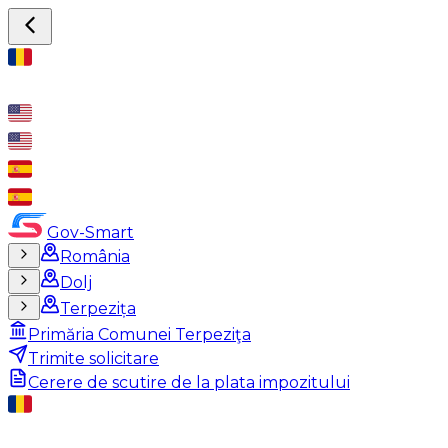
Gov-Smart
România
Dolj
Terpezița
Primăria Comunei Terpeziţa
Trimite solicitare
Cerere de scutire de la plata impozitului