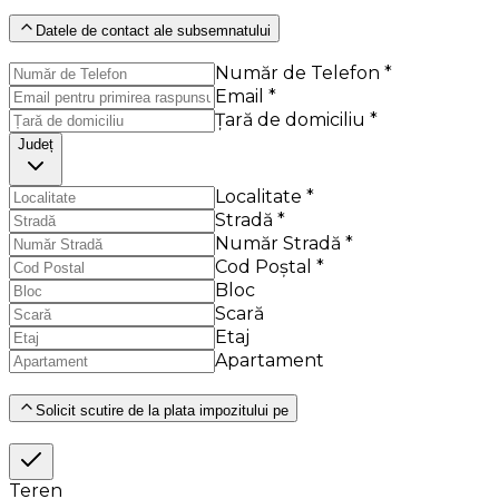
Datele de contact ale subsemnatului
Număr de Telefon *
Email *
Țară de domiciliu *
Județ
Localitate *
Stradă *
Număr Stradă *
Cod Poștal *
Bloc
Scară
Etaj
Apartament
Solicit scutire de la plata impozitului pe
Teren