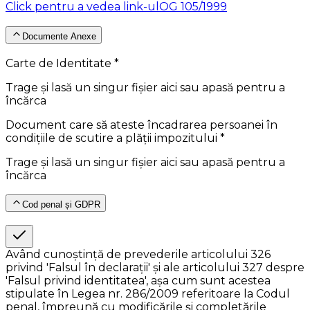
Click pentru a vedea link-ul
OG 105/1999
Documente Anexe
Carte de Identitate *
Trage și lasă un singur fișier aici sau apasă pentru a
încărca
Document care să ateste încadrarea persoanei în
condițiile de scutire a plății impozitului *
Trage și lasă un singur fișier aici sau apasă pentru a
încărca
Cod penal și GDPR
Având cunoștință de prevederile articolului 326
privind 'Falsul în declarații' și ale articolului 327 despre
'Falsul privind identitatea', așa cum sunt acestea
stipulate în Legea nr. 286/2009 referitoare la Codul
penal, împreună cu modificările și completările