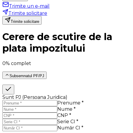
Trimite un e-mail
Trimite solicitare
Trimite solicitare
Cerere de scutire de la
plata impozitului
0% complet
Subsemnatul PF/PJ
Sunt PJ (Persoana Juridica)
Prenume *
Nume *
CNP *
Serie CI *
Număr CI *