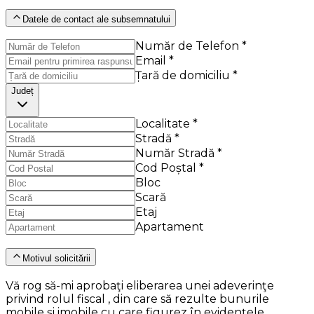
Datele de contact ale subsemnatului
Număr de Telefon *
Email *
Țară de domiciliu *
Județ
Localitate *
Stradă *
Număr Stradă *
Cod Poștal *
Bloc
Scară
Etaj
Apartament
Motivul solicitării
Vă rog să-mi aprobaţi eliberarea unei adeverinţe
privind rolul fiscal , din care să rezulte bunurile
mobile şi imobile cu care figurez în evidenţele