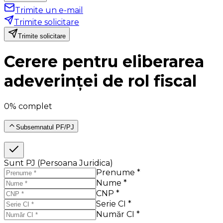
Trimite un e-mail
Trimite solicitare
Trimite solicitare
Cerere pentru eliberarea
adeverinței de rol fiscal
0% complet
Subsemnatul PF/PJ
Sunt PJ (Persoana Juridica)
Prenume *
Nume *
CNP *
Serie CI *
Număr CI *