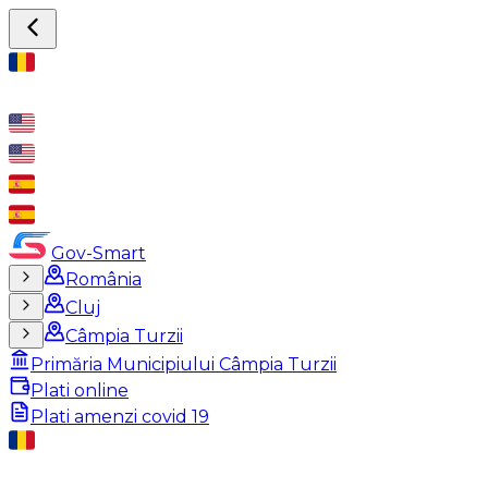
Gov-Smart
România
Cluj
Câmpia Turzii
Primăria Municipiului Câmpia Turzii
Plati online
Plati amenzi covid 19