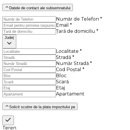
Datele de contact ale subsemnatului
Număr de Telefon *
Email *
Țară de domiciliu *
Județ
Localitate *
Stradă *
Număr Stradă *
Cod Poștal *
Bloc
Scară
Etaj
Apartament
Solicit scutire de la plata impozitului pe
Teren