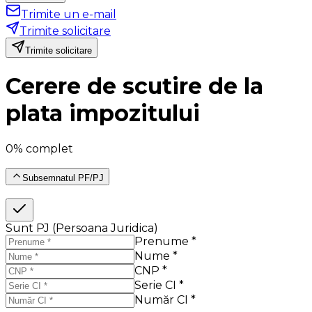
Trimite un e-mail
Trimite solicitare
Trimite solicitare
Cerere de scutire de la
plata impozitului
0% complet
Subsemnatul PF/PJ
Sunt PJ (Persoana Juridica)
Prenume *
Nume *
CNP *
Serie CI *
Număr CI *