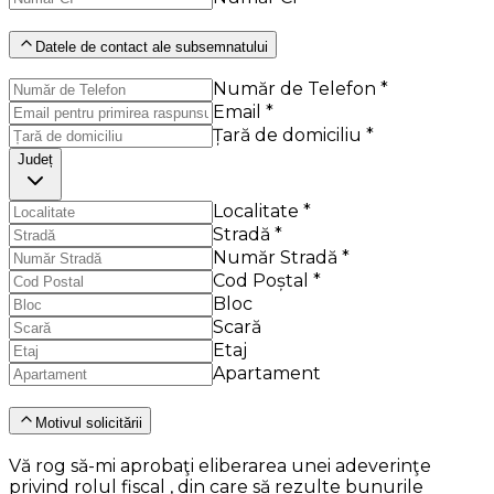
Datele de contact ale subsemnatului
Număr de Telefon *
Email *
Țară de domiciliu *
Județ
Localitate *
Stradă *
Număr Stradă *
Cod Poștal *
Bloc
Scară
Etaj
Apartament
Motivul solicitării
Vă rog să-mi aprobaţi eliberarea unei adeverinţe
privind rolul fiscal , din care să rezulte bunurile