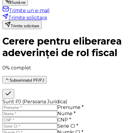
Sună-ne
Trimite un e-mail
Trimite solicitare
Trimite solicitare
Cerere pentru eliberarea
adeverinței de rol fiscal
0% complet
Subsemnatul PF/PJ
Sunt PJ (Persoana Juridica)
Prenume *
Nume *
CNP *
Serie CI *
Număr CI *