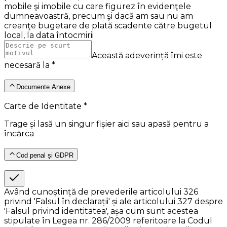
mobile şi imobile cu care figurez în evidenţele
dumneavoastră, precum şi dacă am sau nu am
creanţe bugetare de plată scadente către bugetul
local, la data întocmirii
Această adeverință îmi este
necesară la *
Documente Anexe
Carte de Identitate *
Trage și lasă un singur fișier aici sau apasă pentru a
încărca
Cod penal și GDPR
Având cunoștință de prevederile articolului 326
privind 'Falsul în declarații' și ale articolului 327 despre
'Falsul privind identitatea', așa cum sunt acestea
stipulate în Legea nr. 286/2009 referitoare la Codul