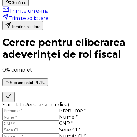
Sună-ne
Trimite un e-mail
Trimite solicitare
Trimite solicitare
Cerere pentru eliberarea
adeverinței de rol fiscal
0% complet
Subsemnatul PF/PJ
Sunt PJ (Persoana Juridica)
Prenume *
Nume *
CNP *
Serie CI *
Număr CI *