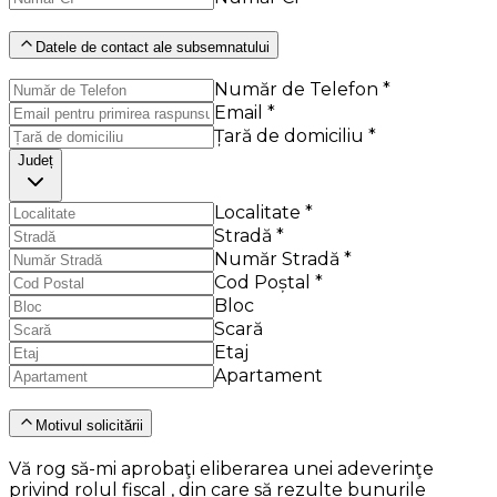
Datele de contact ale subsemnatului
Număr de Telefon *
Email *
Țară de domiciliu *
Județ
Localitate *
Stradă *
Număr Stradă *
Cod Poștal *
Bloc
Scară
Etaj
Apartament
Motivul solicitării
Vă rog să-mi aprobaţi eliberarea unei adeverinţe
privind rolul fiscal , din care să rezulte bunurile