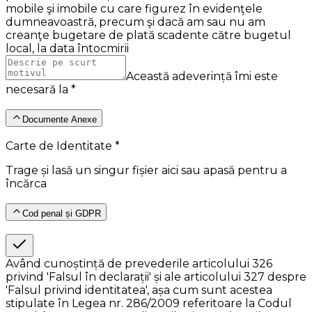
mobile şi imobile cu care figurez în evidenţele
dumneavoastră, precum şi dacă am sau nu am
creanţe bugetare de plată scadente către bugetul
local, la data întocmirii
Această adeverință îmi este
necesară la *
Documente Anexe
Carte de Identitate *
Trage și lasă un singur fișier aici sau apasă pentru a
încărca
Cod penal și GDPR
Având cunoștință de prevederile articolului 326
privind 'Falsul în declarații' și ale articolului 327 despre
'Falsul privind identitatea', așa cum sunt acestea
stipulate în Legea nr. 286/2009 referitoare la Codul