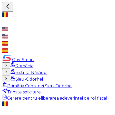
Gov-Smart
România
Bistrița-Năsăud
Șieu-Odorhei
Primăria Comunei Şieu-Odorhei
Trimite solicitare
Cerere pentru eliberarea adeverintei de rol fiscal