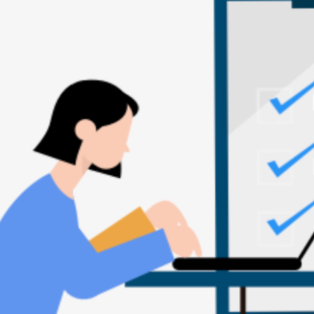
lă oferită de Gov-Smart. Toate solicitările digitale sunt 
stei instituții să se digitalizeze folosind Gov-Smart.
 Gov-Smart.
lă oferită de Gov-Smart. Toate solicitările digitale sunt 
stei instituții să se digitalizeze folosind Gov-Smart.