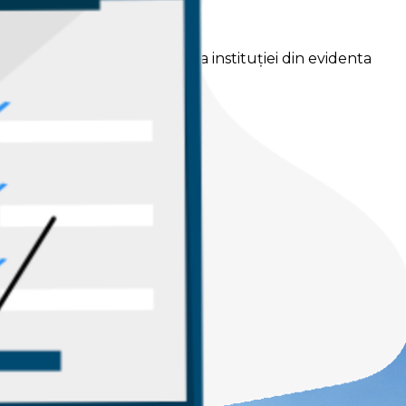
trimise pe adresa de email a instituției din evidenta
trimise pe adresa de email a instituției din evidenta