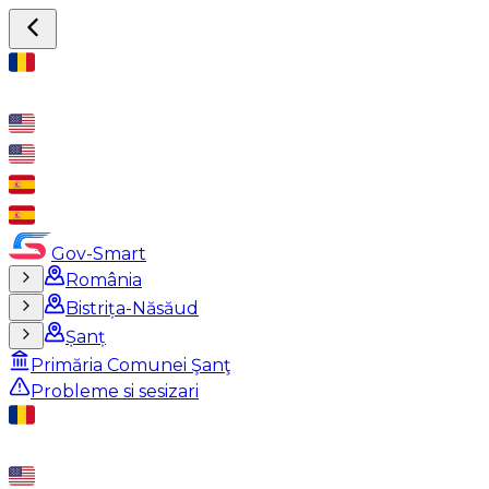
Gov-Smart
România
Bistrița-Năsăud
Șanț
Primăria Comunei Şanţ
Probleme si sesizari