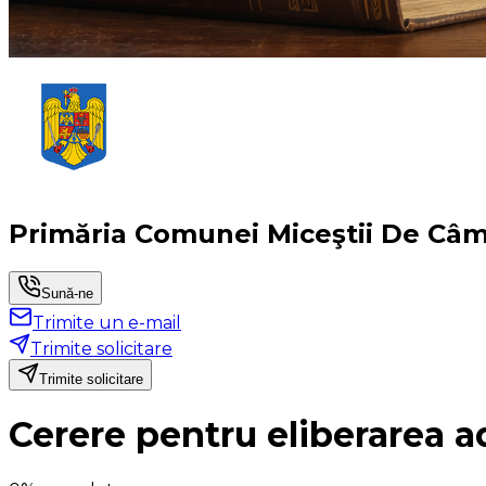
Primăria Comunei Miceştii De Câ
Sună-ne
Trimite un e-mail
Trimite solicitare
Trimite solicitare
Cerere pentru eliberarea ad