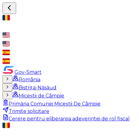
Gov-Smart
România
Bistrița-Năsăud
Miceștii de Câmpie
Primăria Comunei Miceştii De Câmpie
Trimite solicitare
Cerere pentru eliberarea adeverintei de rol fiscal