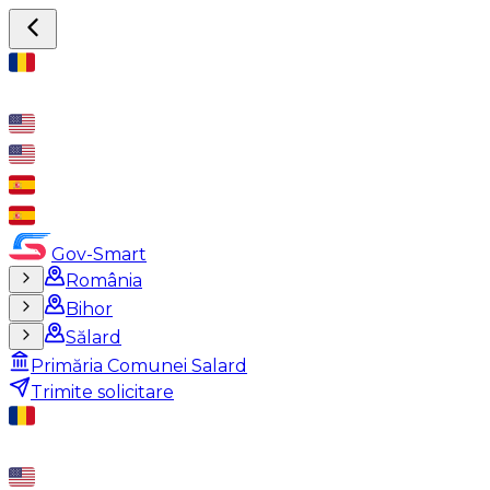
Gov-Smart
România
Bihor
Sălard
Primăria Comunei Salard
Trimite solicitare