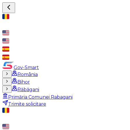
Gov-Smart
România
Bihor
Răbăgani
Primăria Comunei Rabagani
Trimite solicitare