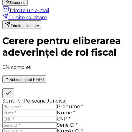
Sună-ne
Trimite un e-mail
Trimite solicitare
Trimite solicitare
Cerere pentru eliberarea
adeverinței de rol fiscal
0% complet
Subsemnatul PF/PJ
Sunt PJ (Persoana Juridica)
Prenume *
Nume *
CNP *
Serie CI *
Număr CI *