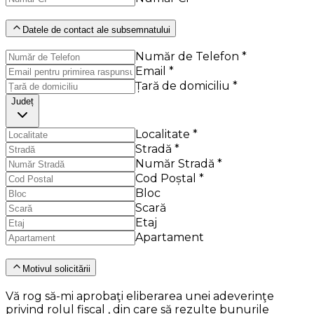
Datele de contact ale subsemnatului
Număr de Telefon *
Email *
Țară de domiciliu *
Județ
Localitate *
Stradă *
Număr Stradă *
Cod Poștal *
Bloc
Scară
Etaj
Apartament
Motivul solicitării
Vă rog să-mi aprobaţi eliberarea unei adeverinţe
privind rolul fiscal , din care să rezulte bunurile