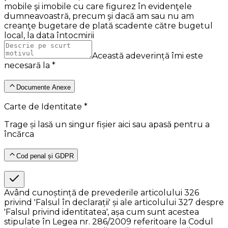
mobile şi imobile cu care figurez în evidenţele
dumneavoastră, precum şi dacă am sau nu am
creanţe bugetare de plată scadente către bugetul
local, la data întocmirii
Această adeverință îmi este
necesară la *
Documente Anexe
Carte de Identitate *
Trage și lasă un singur fișier aici sau apasă pentru a
încărca
Cod penal și GDPR
Având cunoștință de prevederile articolului 326
privind 'Falsul în declarații' și ale articolului 327 despre
'Falsul privind identitatea', așa cum sunt acestea
stipulate în Legea nr. 286/2009 referitoare la Codul