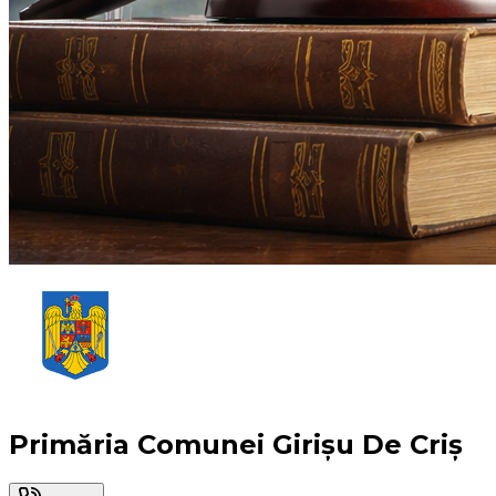
Primăria Comunei Girișu De Criș