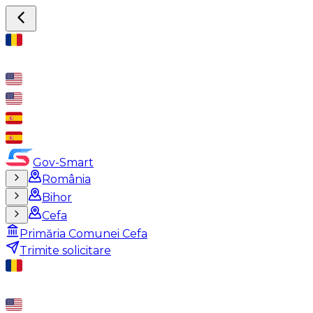
Gov-Smart
România
Bihor
Cefa
Primăria Comunei Cefa
Trimite solicitare