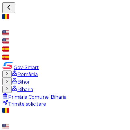
Gov-Smart
România
Bihor
Biharia
Primăria Comunei Biharia
Trimite solicitare