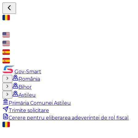
Gov-Smart
România
Bihor
Aștileu
Primăria Comunei Astileu
Trimite solicitare
Cerere pentru eliberarea adeverintei de rol fiscal